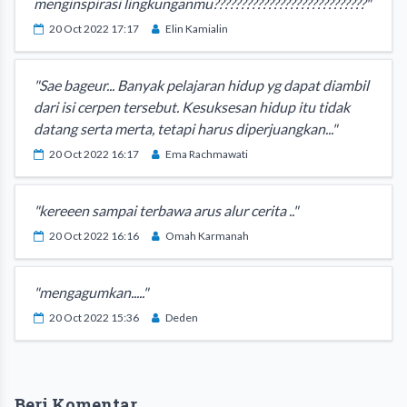
menginspirasi lingkunganmu????????????????????????????"
20 Oct 2022 17:17
Elin Kamialin
"Sae bageur... Banyak pelajaran hidup yg dapat diambil
dari isi cerpen tersebut. Kesuksesan hidup itu tidak
datang serta merta, tetapi harus diperjuangkan..."
20 Oct 2022 16:17
Ema Rachmawati
"kereeen sampai terbawa arus alur cerita .."
20 Oct 2022 16:16
Omah Karmanah
"mengagumkan....."
20 Oct 2022 15:36
Deden
Beri Komentar