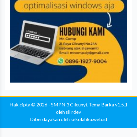
Hak cipta © 2026 -
SMPN 3 Cileunyi
.
Tema Barka v1.5.1
oleh
silirdev
Diberdayakan oleh
sekolahku.web.id